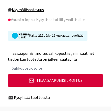
Myymäläsaatavuus
Varasto loppu
. Kysy lisää tai liity waitlistille
Maksa 25.51 €/kk 12 kuukautta.
Lue lisää
Tilaa saapumisilmoitus sähköpostiisi, niin saat heti
tiedon kun tuotetta on jälleen saatavilla.
TILAA SAAPUMISILMOITUS
Kysy lisää tuotteesta