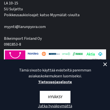
LA 10-15
SU Suljettu
Poikkeusaukioloajat: katso Myymälät-sivulta
myynti@larunpyora.com
Bikeimport Finland Oy
0981853-8
Tämä sivusto käyttää evästeitä paremman
asiakaskokemuksen luomiseksi.
Tietosuojaseloste
HYVÄKSY
Jatka hyväksymättä