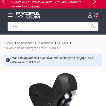
Helpota arkea – verkkokaupasta 12 tai 24 kk korotonta
maksuaikaa.
Lue lisää!
0
>
>
>
>
Etusivu
Komponentit
Voimansiirto
STI-vivut
STI-vipu Shimano Ultegra ST-R8020 oikea 11v
Kesän sähköpyörädiilit ovat alkaneet! Sähköpyöriä nyt jopa -50% –
katso kaikki mallit
tästä