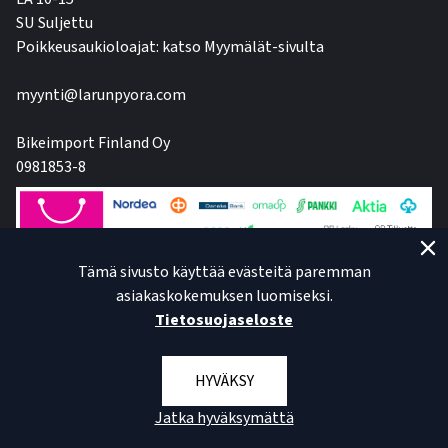
SU Suljettu
Poikkeusaukioloajat: katso Myymälät-sivulta
myynti@larunpyora.com
Bikeimport Finland Oy
0981853-8
Tämä sivusto käyttää evästeitä paremman
asiakaskokemuksen luomiseksi.
Tietosuojaseloste
HYVÄKSY
Jatka hyväksymättä