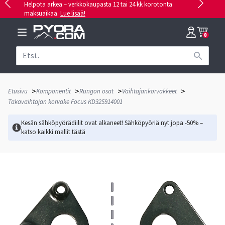
Helpota arkea – verkkokaupasta 12 tai 24 kk korotonta
maksuaikaa.
Lue lisää!
0
>
>
>
>
Etusivu
Komponentit
Rungon osat
Vaihtajankorvakkeet
Takavaihtajan korvake Focus KD325914001
Kesän sähköpyörädiilit ovat alkaneet! Sähköpyöriä nyt jopa -50% –
katso kaikki mallit
tästä