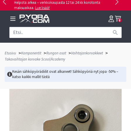
Helpota arkea – verkkokaupasta 12 tai 24 kk korotonta
maksuaikaa.
Lue lisää!
0
>
>
>
>
Etusivu
Komponentit
Rungon osat
Vaihtajankorvakkeet
Takavaihtajan korvake Scool/Academy
Kesän sähköpyörädiilit ovat alkaneet! Sähköpyöriä nyt jopa -50% –
katso kaikki mallit
tästä