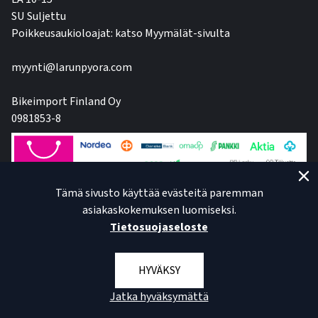
SU Suljettu
Poikkeusaukioloajat: katso Myymälät-sivulta
myynti@larunpyora.com
Bikeimport Finland Oy
0981853-8
Tämä sivusto käyttää evästeitä paremman
asiakaskokemuksen luomiseksi.
Tietosuojaseloste
HYVÄKSY
Jatka hyväksymättä