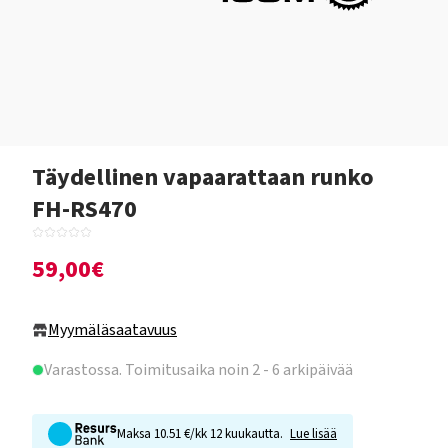
Täydellinen vapaarattaan runko
FH-RS470
59,00€
Myymäläsaatavuus
Varastossa
. Toimitusaika noin 2 - 6 arkipäivää
Maksa 10.51 €/kk 12 kuukautta.
Lue lisää