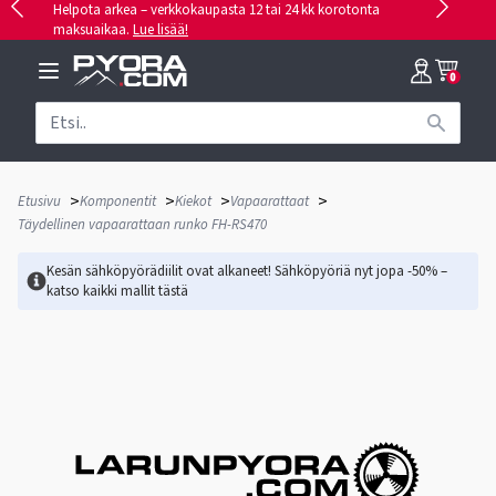
Helpota arkea – verkkokaupasta 12 tai 24 kk korotonta
maksuaikaa.
Lue lisää!
0
>
>
>
>
Etusivu
Komponentit
Kiekot
Vapaarattaat
Täydellinen vapaarattaan runko FH-RS470
Kesän sähköpyörädiilit ovat alkaneet! Sähköpyöriä nyt jopa -50% –
katso kaikki mallit
tästä