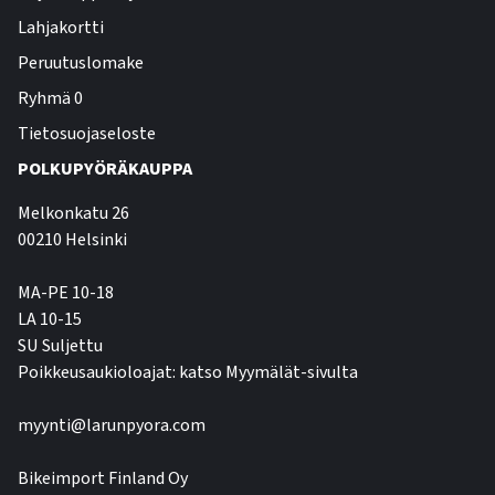
Lahjakortti
Peruutuslomake
Ryhmä 0
Tietosuojaseloste
POLKUPYÖRÄKAUPPA
Melkonkatu 26
00210 Helsinki
MA-PE 10-18
LA 10-15
SU Suljettu
Poikkeusaukioloajat: katso Myymälät-sivulta
myynti@larunpyora.com
Bikeimport Finland Oy