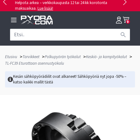
Helpota arkea – verkkokaupasta 12 tai 24 kk korotonta
maksuaikaa.
Lue lisää!
0
>
>
>
>
Etusivu
Tarvikkeet
Polkupyörän työkalut
Keskiö- ja kampityökalut
TL-FC39 Eturattaan asennustyökalu
Kesän sähköpyörädiilit ovat alkaneet! Sähköpyöriä nyt jopa -50% –
katso kaikki mallit
tästä