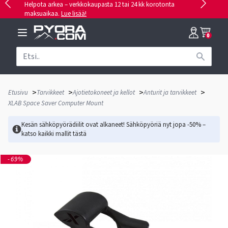
Helpota arkea – verkkokaupasta 12 tai 24 kk korotonta
maksuaikaa.
Lue lisää!
0
>
>
>
>
Etusivu
Tarvikkeet
Ajotietokoneet ja kellot
Anturit ja tarvikkeet
XLAB Space Saver Computer Mount
Kesän sähköpyörädiilit ovat alkaneet! Sähköpyöriä nyt jopa -50% –
katso kaikki mallit
tästä
-69%