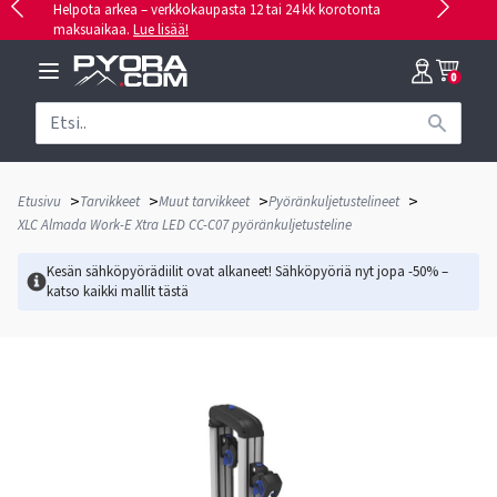
Helpota arkea – verkkokaupasta 12 tai 24 kk korotonta
maksuaikaa.
Lue lisää!
0
>
>
>
>
Etusivu
Tarvikkeet
Muut tarvikkeet
Pyöränkuljetustelineet
XLC Almada Work-E Xtra LED CC-C07 pyöränkuljetusteline
Kesän sähköpyörädiilit ovat alkaneet! Sähköpyöriä nyt jopa -50% –
katso kaikki mallit
tästä