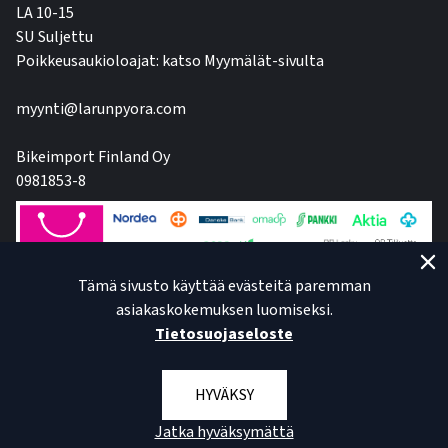
LA 10-15
SU Suljettu
Poikkeusaukioloajat: katso Myymälät-sivulta
myynti@larunpyora.com
Bikeimport Finland Oy
0981853-8
Tämä sivusto käyttää evästeitä paremman
asiakaskokemuksen luomiseksi.
Tietosuojaseloste
HYVÄKSY
Jatka hyväksymättä