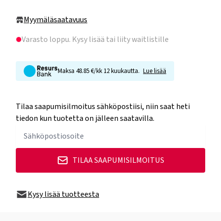
Myymäläsaatavuus
Varasto loppu
. Kysy lisää tai liity waitlistille
Maksa 48.85 €/kk 12 kuukautta.
Lue lisää
Tilaa saapumisilmoitus sähköpostiisi, niin saat heti
tiedon kun tuotetta on jälleen saatavilla.
TILAA SAAPUMISILMOITUS
Kysy lisää tuotteesta