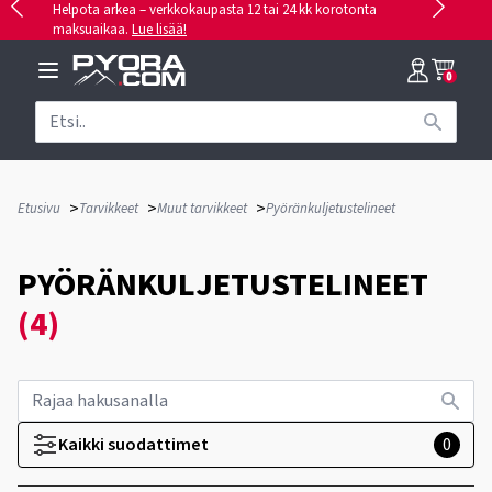
Helpota arkea – verkkokaupasta 12 tai 24 kk korotonta
maksuaikaa.
Lue lisää!
0
>
>
>
Etusivu
Tarvikkeet
Muut tarvikkeet
Pyöränkuljetustelineet
PYÖRÄNKULJETUSTELINEET
(4)
Kaikki suodattimet
0