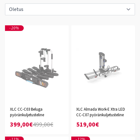
-20%
XLC CC-C03 Beluga
XLC Almada Work-E Xtra LED
pyöränkuljetusteline
CC-C07 pyöränkuljetusteline
399,00€
499,00€
519,00€
-11%
-12%