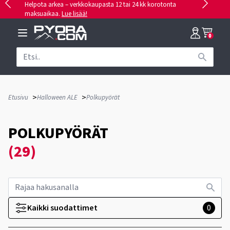
Helpota arkea – verkkokaupasta 12 tai 24 kk korotonta
maksuaikaa.
Lue lisää!
0
>
>
Etusivu
Halloween ALE
Polkupyörät
POLKUPYÖRÄT
(29)
Kaikki suodattimet
0