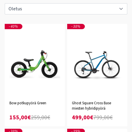
-40%
-38%
Bow potkupyörä Green
Ghost Square Cross Base
miesten hybridipyörä
155,00€
259,00€
499,00€
799,00€
-38%
-39%