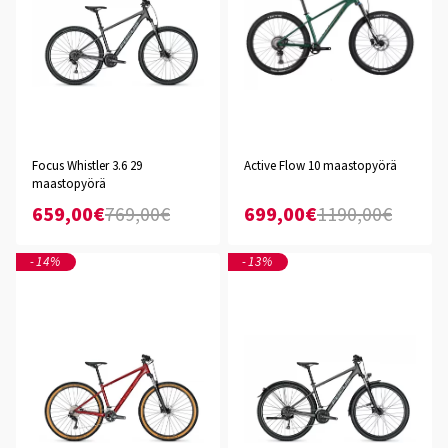
Focus Whistler 3.6 29
Active Flow 10 maastopyörä
maastopyörä
659,00€
769,00€
699,00€
1190,00€
-14%
-13%