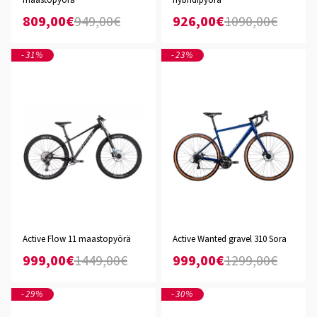
maastopyörä
hybridipyörä
809,00€
949,00€
926,00€
1090,00€
-31%
-23%
Active Flow 11 maastopyörä
Active Wanted gravel 310 Sora
999,00€
1449,00€
999,00€
1299,00€
-29%
-30%