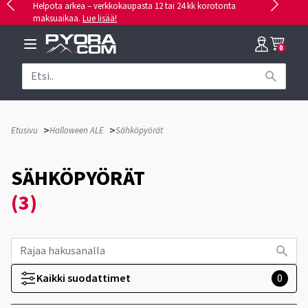
Helpota arkea – verkkokaupasta 12 tai 24 kk korotonta
maksuaikaa.
Lue lisää!
0
>
>
Etusivu
Halloween ALE
Sähköpyörät
SÄHKÖPYÖRÄT
(3)
Kaikki suodattimet
0