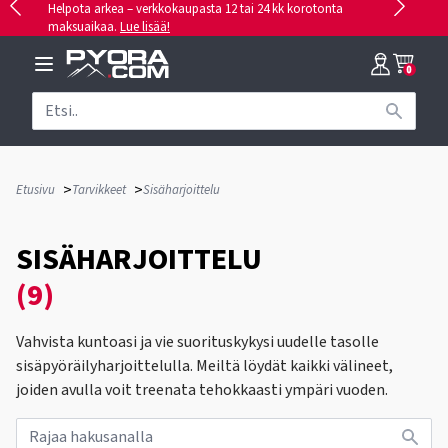
Helpota arkea – verkkokaupasta 12 tai 24 kk korotonta
maksuaikaa.
Lue lisää!
0
>
>
Etusivu
Tarvikkeet
Sisäharjoittelu
SISÄHARJOITTELU
(9)
Vahvista kuntoasi ja vie suorituskykysi uudelle tasolle
sisäpyöräilyharjoittelulla. Meiltä löydät kaikki välineet,
joiden avulla voit treenata tehokkaasti ympäri vuoden.