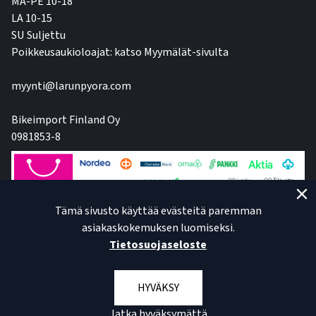
MA-PE 10-18
LA 10-15
SU Suljettu
Poikkeusaukioloajat: katso Myymälät-sivulta
myynti@larunpyora.com
Bikeimport Finland Oy
0981853-8
Tämä sivusto käyttää evästeitä paremman
asiakaskokemuksen luomiseksi.
Tietosuojaseloste
HYVÄKSY
Jatka hyväksymättä