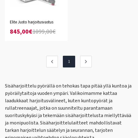
Elite Justo harjoitusvastus
845,00€
1099,00€
1
Sisäharjoittelu pyörällä on tehokas tapa pitää yllä kuntoa ja
pyöräilytaitoja vuoden ympäri. Valikoimamme kattaa
laadukkaat harjoitusvälineet, kuten kuntopyörät ja
rullatreenaajat, jotka on suunniteltu parantamaan
suorituskykyäsi ja tekemään sisäharjoittelusta miellyttävää
ja monipuolista. Sisäharjoittelulaitteet mahdollistavat
tarkan harjoittelun säätelyn ja seurannan, tarjoten
erinomaisen vaihtoehdon sääolosuhteista