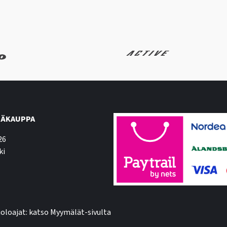
ÄKAUPPA
26
ki
oloajat: katso Myymälät-sivulta