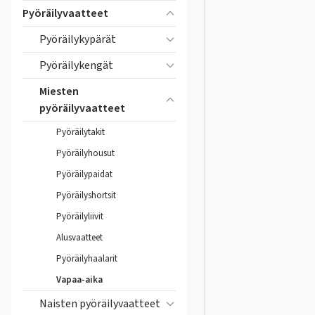
Pyöräilyvaatteet
Pyöräilykypärät
Pyöräilykengät
Miesten
pyöräilyvaatteet
Pyöräilytakit
Pyöräilyhousut
Pyöräilypaidat
Pyöräilyshortsit
Pyöräilyliivit
Alusvaatteet
Pyöräilyhaalarit
Vapaa-aika
Naisten pyöräilyvaatteet