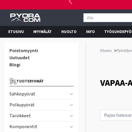
ETUSIVU
MYYMÄLÄT
HUOLTO
INFO
TYÖSUHDEPYÖ
Poistomyynti
>
Etusivu
Pyöräilyv
Uutuudet
Blogi
VAPAA-A
TUOTERYHMÄT
Sähköpyörät
Polkupyörät
Tarvikkeet
Komponentit