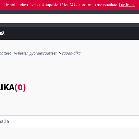
Helpota arkea – verkkokaupasta 12 tai 24 kk korotonta maksuaikaa.
Lue lisää!
RÄ
>
>
aatteet
Miesten pyöräilyvaatteet
Vapaa-aika
IKA
(0)