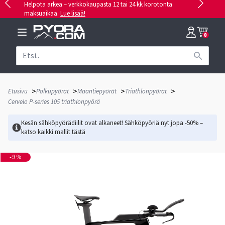
Helpota arkea – verkkokaupasta 12 tai 24 kk korotonta
maksuaikaa.
Lue lisää!
0
>
>
>
>
Etusivu
Polkupyörät
Maantiepyörät
Triathlonpyörät
Cervelo P-series 105 triathlonpyörä
Kesän sähköpyörädiilit ovat alkaneet! Sähköpyöriä nyt jopa -50% –
katso kaikki mallit
tästä
-9%