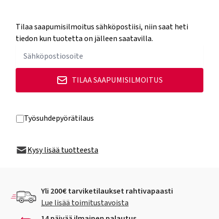
Tilaa saapumisilmoitus sähköpostiisi, niin saat heti
tiedon kun tuotetta on jälleen saatavilla.
TILAA SAAPUMISILMOITUS
Työsuhdepyörätilaus
Kysy lisää tuotteesta
Yli 200€ tarviketilaukset rahtivapaasti
Lue lisää toimitustavoista
14 päivää ilmainen palautus