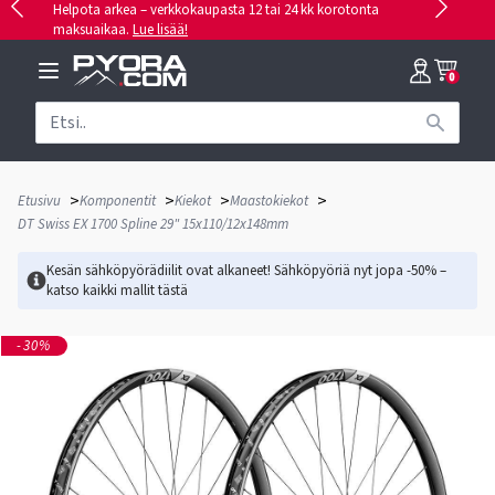
Helpota arkea – verkkokaupasta 12 tai 24 kk korotonta
maksuaikaa.
Lue lisää!
0
>
>
>
>
Etusivu
Komponentit
Kiekot
Maastokiekot
DT Swiss EX 1700 Spline 29" 15x110/12x148mm
Kesän sähköpyörädiilit ovat alkaneet! Sähköpyöriä nyt jopa -50% –
katso kaikki mallit
tästä
-30%