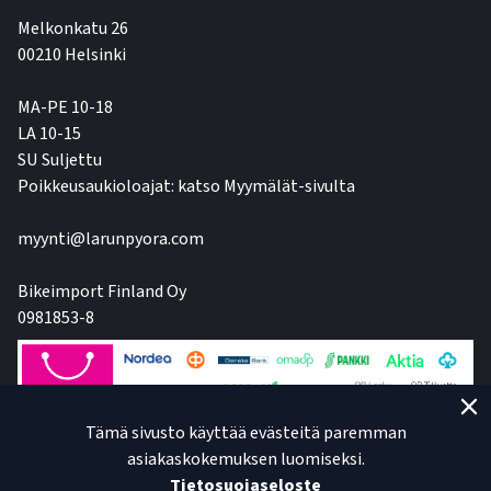
Melkonkatu 26
00210 Helsinki
MA-PE 10-18
LA 10-15
SU Suljettu
Poikkeusaukioloajat: katso Myymälät-sivulta
myynti@larunpyora.com
Bikeimport Finland Oy
0981853-8
Tämä sivusto käyttää evästeitä paremman
asiakaskokemuksen luomiseksi.
Tietosuojaseloste