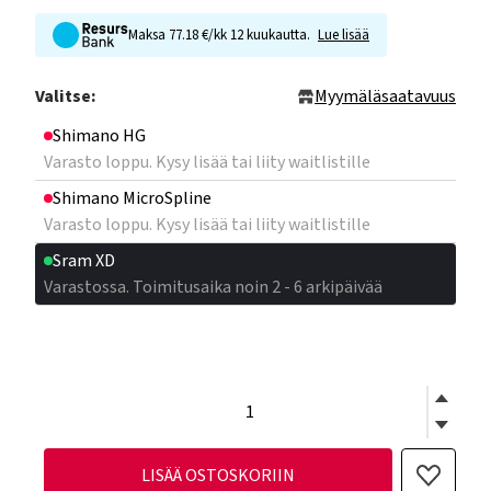
Maksa 77.18 €/kk 12 kuukautta.
Lue lisää
Valitse:
Myymäläsaatavuus
Shimano HG
Varasto loppu. Kysy lisää tai liity waitlistille
Shimano MicroSpline
Varasto loppu. Kysy lisää tai liity waitlistille
Sram XD
Varastossa. Toimitusaika noin 2 - 6 arkipäivää
LISÄÄ OSTOSKORIIN