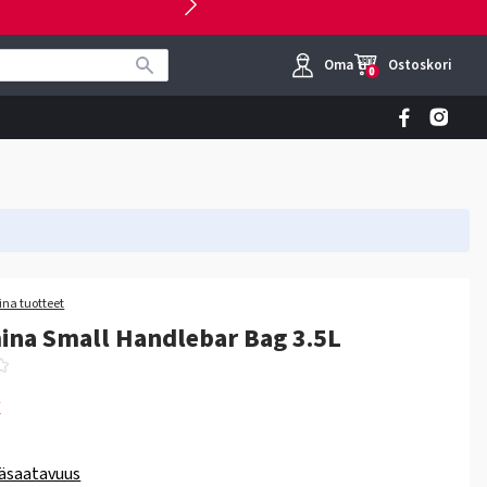
Oma tili
Ostoskori
0
na tuotteet
na Small Handlebar Bag 3.5L
€
äsaatavuus