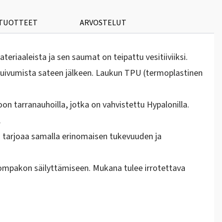
 TUOTTEET
ARVOSTELUT
iaaleista ja sen saumat on teipattu vesitiiviiksi.
 kuivumista sateen jälkeen. Laukun TPU (termoplastinen
 tarranauhoilla, jotka on vahvistettu Hypalonilla.
.
a tarjoaa samalla erinomaisen tukevuuden ja
i lompakon säilyttämiseen. Mukana tulee irrotettava