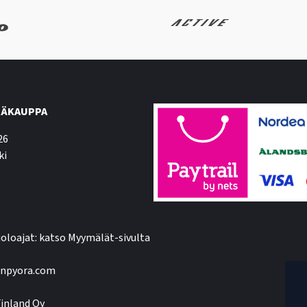
ÄKAUPPA
26
ki
oloajat: katso Myymälät-sivulta
npyora.com
inland Oy