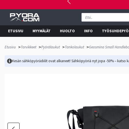
ETUSIVU
MYYMÄLÄT
HUOLTO
INFO
TYÖSUHDEPYÖ
>
>
>
>
Etusivu
Tarvikkeet
Pyörälaukut
Tankolaukut
Geosmina Small Handleba
Kesän sähköpyörädiilit ovat alkaneet! Sähköpyöriä nyt jopa -50% – katso ka