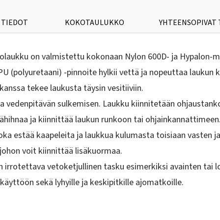
 TIEDOT
KOKOTAULUKKO
YHTEENSOPIVAT
laukku on valmistettu kokonaan Nylon 600D- ja Hypalon-mater
PU (polyuretaani) -pinnoite hylkii vettä ja nopeuttaa laukun
kanssa tekee laukusta täysin vesitiiviin.
 vedenpitävän sulkemisen. Laukku kiinnitetään ohjaustankoon
ähihnaa ja kiinnittää laukun runkoon tai ohjainkannattimeen
ka estää kaapeleita ja laukkua kulumasta toisiaan vasten j
ohon voit kiinnittää lisäkuormaa.
on irrotettava vetoketjullinen tasku esimerkiksi avainten ta
äyttöön sekä lyhyille ja keskipitkille ajomatkoille.