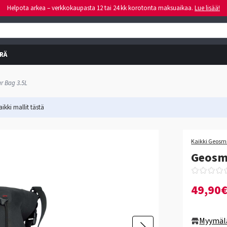
Helpota arkea – verkkokaupasta 12 tai 24 kk korotonta maksuaikaa.
Lue lisää!
RÄ
r Bag 3.5L
ikki mallit
tästä
Kaikki Geosmi
Geosmi
49,90
Myymäl