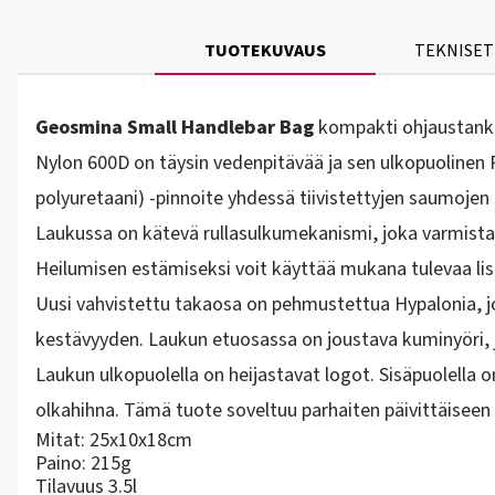
TUOTEKUVAUS
TEKNISET
Geosmina Small Handlebar Bag
kompakti ohjaustanko
Nylon 600D on täysin vedenpitävää ja sen ulkopuolinen 
polyuretaani) -pinnoite yhdessä tiivistettyjen saumojen 
Laukussa on kätevä rullasulkumekanismi, joka varmistaa
Heilumisen estämiseksi voit käyttää mukana tulevaa lis
Uusi vahvistettu takaosa on pehmustettua Hypalonia, jo
kestävyyden. Laukun etuosassa on joustava kuminyöri, j
Laukun ulkopuolella on heijastavat logot. Sisäpuolella 
olkahihna. Tämä tuote soveltuu parhaiten päivittäiseen k
Mitat: 25x10x18cm
Paino: 215g
Tilavuus 3.5l