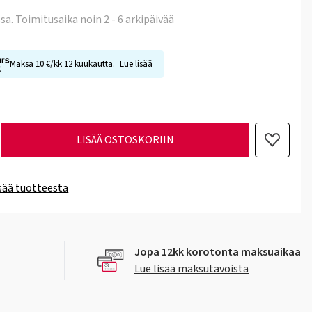
ssa
. Toimitusaika noin 2 - 6 arkipäivää
Maksa 10 €/kk 12 kuukautta.
Lue lisää
LISÄÄ OSTOSKORIIN
isää tuotteesta
Jopa 12kk korotonta maksuaikaa
Lue lisää maksutavoista