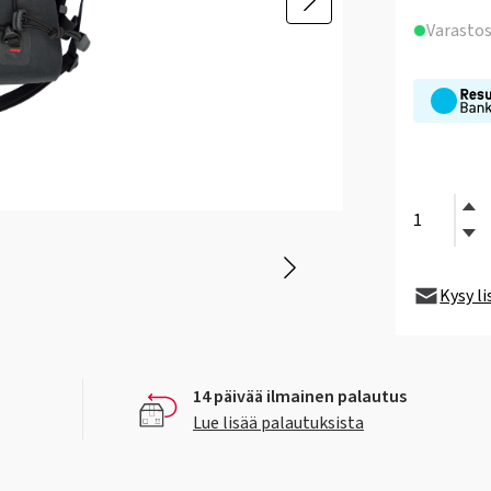
Varasto
Kysy l
14 päivää ilmainen palautus
Lue lisää palautuksista