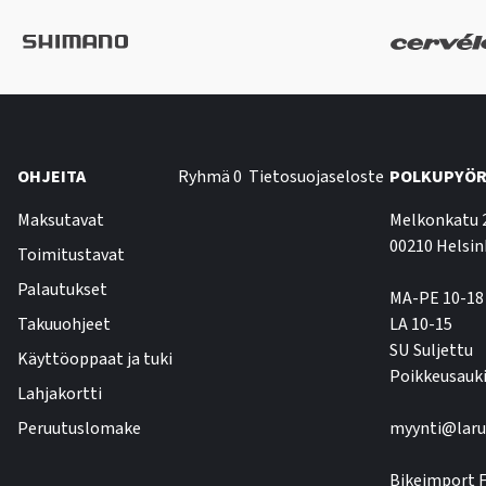
OHJEITA
Ryhmä 0
Tietosuojaseloste
POLKUPYÖR
Maksutavat
Melkonkatu 
00210 Helsin
Toimitustavat
Palautukset
MA-PE 10-18
Takuuohjeet
LA 10-15
SU Suljettu
Käyttöoppaat ja tuki
Poikkeusauki
Lahjakortti
Peruutuslomake
myynti@laru
Bikeimport F