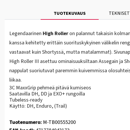
TUOTEKUVAUS
TEKNISET
Legendaarinen
High Roller
on palannut takaisin kolmann
kanssa kehitetty erittäin suorituskykyinen välikelin r
vastaavat kuin Shortyssä, mutta matalammat). Sivunapp
High Roller III asettuu ominaisuuksiltaan Assegain ja
nappulat suoriutuvat paremmin kuivemmissa olosuhteissa 
liikaa.
3C MaxxGrip pehmeä pitävä kumiseos
Saatavilla DH, DD ja EXO+ rungoilla
Tubeless-ready
Käyttö: DH, Enduro, (Trail)
Tuotenumero:
M-TB00555200