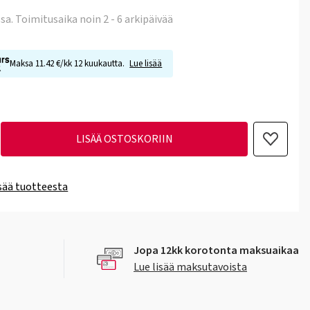
ssa
. Toimitusaika noin 2 - 6 arkipäivää
Maksa 11.42 €/kk 12 kuukautta.
Lue lisää
LISÄÄ OSTOSKORIIN
isää tuotteesta
Jopa 12kk korotonta maksuaikaa
Lue lisää maksutavoista