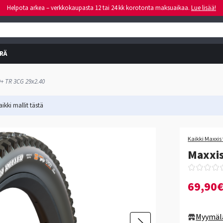
Helpota arkea – verkkokaupasta 12 tai 24 kk korotonta maksuaikaa.
Lue lisää!
RÄ
XO+ TR 3CG 29x2.40
ikki mallit
tästä
-17%
Kaikki Maxxis 
Maxxis
69,90
Myymäl