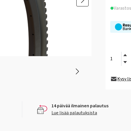
Varasto
Kysy l
14 päivää ilmainen palautus
Lue lisää palautuksista