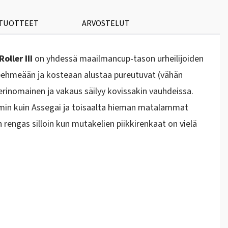
 TUOTTEET
ARVOSTELUT
oller III
on yhdessä maailmancup-tason urheilijoiden
n pehmeään ja kosteaan alustaa pureutuvat (vähän
rinomainen ja vakaus säilyy kovissakin vauhdeissa.
mmin kuin Assegai ja toisaalta hieman matalammat
rengas silloin kun mutakelien piikkirenkaat on vielä