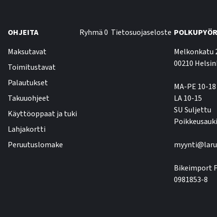
OHJEITA
Ryhmä 0
Tietosuojaseloste
POLKUPYÖR
Maksutavat
Melkonkatu 
00210 Helsin
Toimitustavat
Palautukset
MA-PE 10-18
Takuuohjeet
LA 10-15
SU Suljettu
Käyttöoppaat ja tuki
Poikkeusauki
Lahjakortti
Peruutuslomake
myynti@laru
Bikeimport F
0981853-8