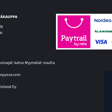
ÄKAUPPA
26
ki
oloajat: katso Myymälät-sivulta
npyora.com
inland Oy