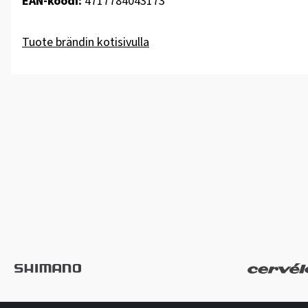
EAN-koodi:
4717784043173
Tuote brändin kotisivulla