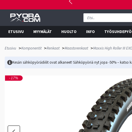
ETUSIVU
MYYMÄLÄT
HUOLTO
INFO
TYÖSUHDEPYÖ
>
>
>
>
Etusivu
Komponentit
Renkaat
Maastorenkaat
Maxxis High Roller III E
Kesän sähköpyörädiilit ovat alkaneet! Sähköpyöriä nyt jopa -50% – katso ka
-17%