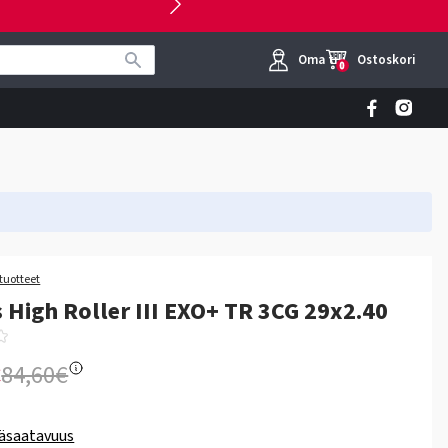
Oma tili
Ostoskori
0
tuotteet
 High Roller III EXO+ TR 3CG 29x2.40
€
84,60€
äsaatavuus