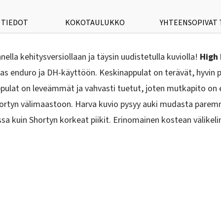
 TIEDOT
KOKOTAULUKKO
YHTEENSOPIVAT
ella kehitysversiollaan ja täysin uudistetulla kuviolla!
High R
engas enduro ja DH-käyttöön. Keskinappulat on terävät, hyvi
ulat on leveämmät ja vahvasti tuetut, joten mutkapito on e
 Shortyn välimaastoon. Harva kuvio pysyy auki mudasta pare
kuin Shortyn korkeat piikit. Erinomainen kostean välikelin 