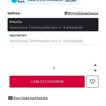
Maksa 12 €/kk 12 kuukautta.
Lue lisää
Valitse:
Myymäläsaatavuus
musta
Varastossa. Toimitusaika noin 2 - 6 arkipäivää
punainen
Varastossa. Toimitusaika noin 2 - 6 arkipäivää
LISÄÄ OSTOSKORIIN
Kysy lisää tuotteesta