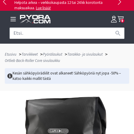
Helpota arkea – verkkokaupasta 12 tai 24 kk korotonta
maksuaikaa.
Lue lisää!
0
>
>
>
>
Etusivu
Tarvikkeet
Pyörälaukut
Tarakka- ja sivulaukut
Ortlieb Back-Roller Core sivulaukku
Kesän sähköpyörädiilit ovat alkaneet! Sähköpyöriä nyt jopa -50% –
katso kaikki mallit
tästä