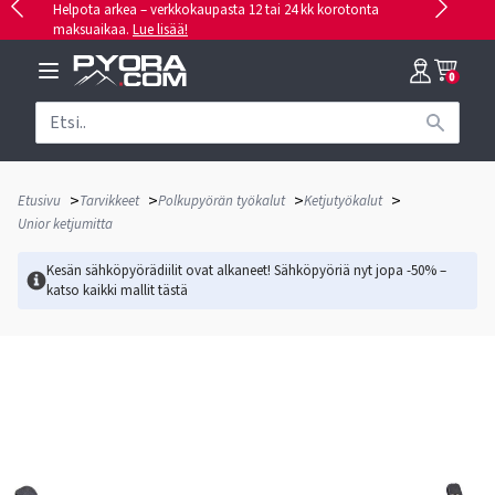
Helpota arkea – verkkokaupasta 12 tai 24 kk korotonta
maksuaikaa.
Lue lisää!
0
>
>
>
>
Etusivu
Tarvikkeet
Polkupyörän työkalut
Ketjutyökalut
Unior ketjumitta
Kesän sähköpyörädiilit ovat alkaneet! Sähköpyöriä nyt jopa -50% –
katso kaikki mallit
tästä