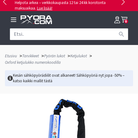
Helpota arkea – verkkokaupasta 12 tai 24 kk korotonta
maksuaikaa.
Lue lisää!
0
>
>
>
>
Etusivu
Tarvikkeet
Pyörän lukot
Ketjulukot
Oxford ketjulukko numerokoodilla
Kesän sähköpyörädiilit ovat alkaneet! Sähköpyöriä nyt jopa -50% –
katso kaikki mallit
tästä