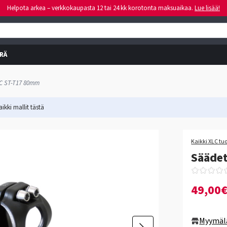
Helpota arkea – verkkokaupasta 12 tai 24 kk korotonta maksuaikaa.
Lue lisää!
RÄ
LC ST-T17 80mm
ikki mallit
tästä
Kaikki XLC tu
Sääde
49,00
Myymäl