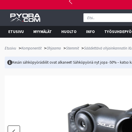
ETUSIVU
MYYMÄLÄT
HUOLTO
INFO
TYÖSUHDEPYÖ
>
>
>
>
Etusivu
Komponentit
Ohjaamo
Stemmit
Säädettävä ohjainkannatin X
Kesän sähköpyörädiilit ovat alkaneet! Sähköpyöriä nyt jopa -50% – katso ka