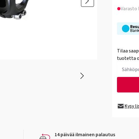
Varasto
Tilaa saap
tuotetta o
Kysy l
14 päivää ilmainen palautus