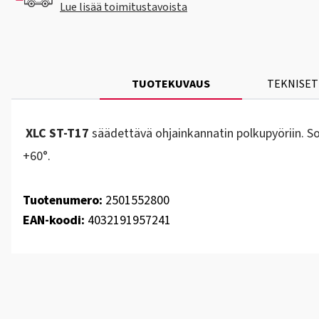
Lue lisää toimitustavoista
TUOTEKUVAUS
TEKNISET
XLC ST-T17
säädettävä ohjainkannatin polkupyöriin. S
+60°.
Tuotenumero:
2501552800
EAN-koodi:
4032191957241