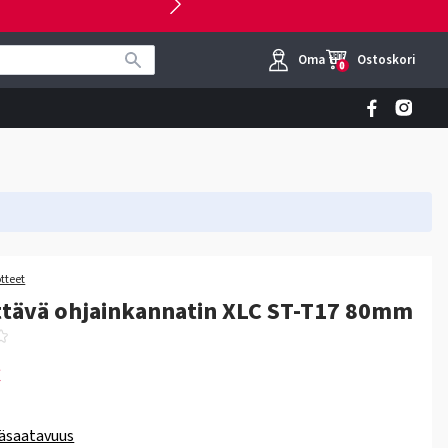
Oma tili
Ostoskori
0
otteet
ttävä ohjainkannatin XLC ST-T17 80mm
€
äsaatavuus