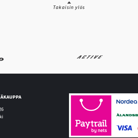
Takaisin ylös
ÄKAUPPA
26
ki