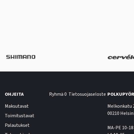
OHJEITA
Ryhmä 0
Tietosuojaseloste
POLKUPYÖR
Maksutavat
Melkonkatu 
00210 Helsin
Toimitustavat
Palautukset
MA-PE 10-18