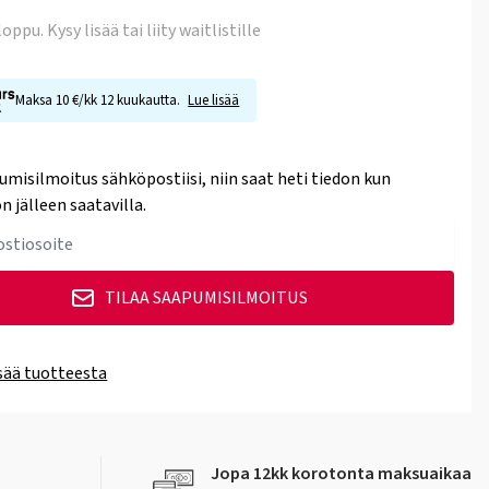
 loppu
. Kysy lisää tai liity waitlistille
Maksa 10 €/kk 12 kuukautta.
Lue lisää
umisilmoitus sähköpostiisi, niin saat heti tiedon kun
n jälleen saatavilla.
TILAA SAAPUMISILMOITUS
isää tuotteesta
Jopa 12kk korotonta maksuaikaa