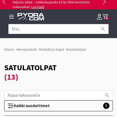
Helpota arkea – verkkokaupasta 12 tai 24 kk korotonta
maksuaikaa.
Lue lisää!
0
>
>
>
Etusivu
Komponentit
Satulat ja tolpat
Satulatolpat
SATULATOLPAT
(13)
Kaikki suodattimet
0