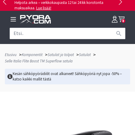
Helpota arkea – verkkokaupasta 12 tai 24 kk korotonta
maksuaikaa.
Lue lisää!
0
>
>
>
>
Etusivu
Komponentit
Satulat ja tolpat
Satulat
Selle Italia Flite Boost TM Superflow satula
Kesän sähköpyörädiilit ovat alkaneet! Sähköpyöriä nyt jopa -50% –
katso kaikki mallit
tästä