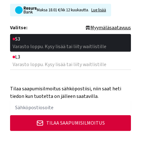
Maksa 18.01 €/kk 12 kuukautta.
Lue lisää
Valitse:
Myymäläsaatavuus
S3
Varasto loppu. Kysy lisää tai liity waitlistille
L3
Varasto loppu. Kysy lisää tai liity waitlistille
Tilaa saapumisilmoitus sähköpostiisi, niin saat heti
tiedon kun tuotetta on jälleen saatavilla.
TILAA SAAPUMISILMOITUS