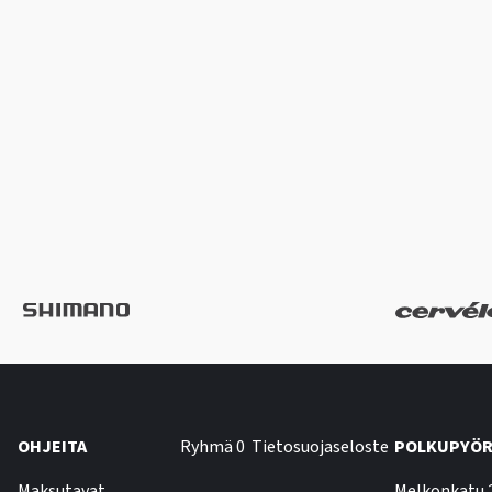
OHJEITA
Ryhmä 0
Tietosuojaseloste
POLKUPYÖR
Maksutavat
Melkonkatu 