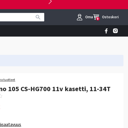
Oma tili
Ostoskori
0
o tuotteet
o 105 CS-HG700 11v kasetti, 11-34T
€
äsaatavuus