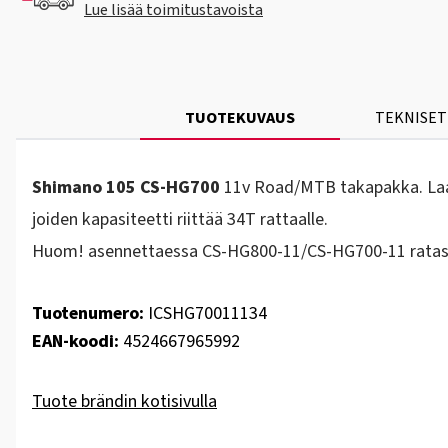
Lue lisää toimitustavoista
TUOTEKUVAUS
TEKNISET
Shimano 105 CS-HG700
11v Road/MTB takapakka. Laaje
joiden kapasiteetti riittää 34T rattaalle.
Huom! asennettaessa CS-HG800-11/CS-HG700-11 rataspak
Tuotenumero:
ICSHG70011134
EAN-koodi:
4524667965992
Tuote brändin kotisivulla