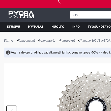
ETUSIVU
MYYMÄLÄT
HUOLTO
INFO
TYÖSUHDEPYÖ
>
>
>
>
Etusivu
Komponentit
Voimansiirto
Rataspakat
Shimano 105 CS-HG700 11
Kesän sähköpyörädiilit ovat alkaneet! Sähköpyöriä nyt jopa -50% – katso ka