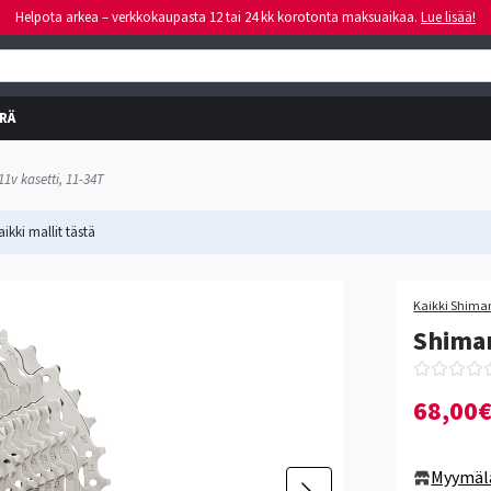
Helpota arkea – verkkokaupasta 12 tai 24 kk korotonta maksuaikaa.
Lue lisää!
RÄ
v kasetti, 11-34T
ikki mallit
tästä
Kaikki Shiman
Shiman
68,00
Myymäl