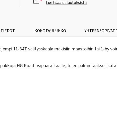
Lue lisää palautuksista
 TIEDOT
KOKOTAULUKKO
YHTEENSOPIVAT
mpi 11-34T välitysskaala mäkisiin maastoihin tai 1-by voima
koja HG Road -vapaarattaalle, tulee pakan taakse lisätä 