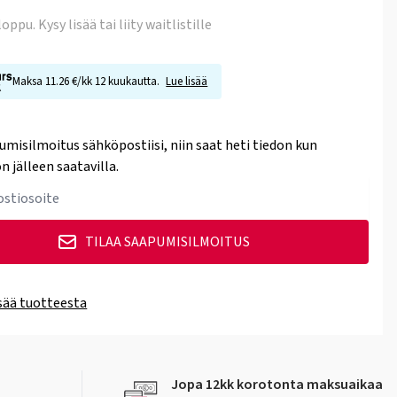
 loppu
. Kysy lisää tai liity waitlistille
Maksa 11.26 €/kk 12 kuukautta.
Lue lisää
umisilmoitus sähköpostiisi, niin saat heti tiedon kun
n jälleen saatavilla.
TILAA SAAPUMISILMOITUS
isää tuotteesta
Jopa 12kk korotonta maksuaikaa