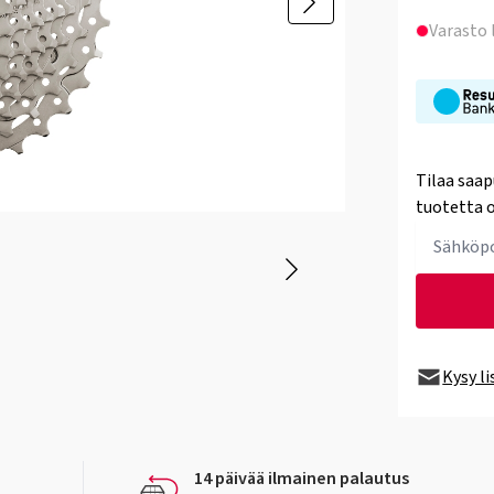
Varasto
Tilaa saap
tuotetta o
Kysy l
14 päivää ilmainen palautus