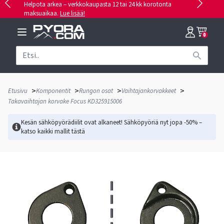
Helpota arkea – verkkokaupasta 12 tai 24 kk korotonta
maksuaikaa.
Lue lisää!
0
>
>
>
>
Etusivu
Komponentit
Rungon osat
Vaihtajankorvakkeet
Takavaihtajan korvake Focus KD325915006
Kesän sähköpyörädiilit ovat alkaneet! Sähköpyöriä nyt jopa -50% –
katso kaikki mallit
tästä