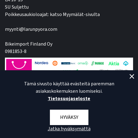
SU Suljettu
Poikkeusaukioloajat: katso Myymälät-sivulta
myynti@larunpyora.com
Bikeimport Finland Oy
0981853-8
Tämä sivusto käyttää evästeitä paremman
asiakaskokemuksen luomiseksi.
Tietosuojaseloste
HYVÄKSY
Jatka hyväksymättä