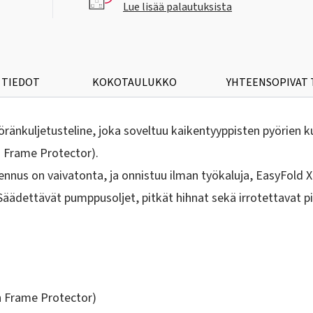
Lue lisää palautuksista
 TIEDOT
KOKOTAULUKKO
YHTEENSOPIVAT
änkuljetusteline, joka soveltuu kaikentyyppisten pyörien k
n Frame Protector).
nus on vaivatonta, ja onnistuu ilman työkaluja, EasyFold XT
Säädettävät pumppusoljet, pitkät hihnat sekä irrotettavat pi
bon Frame Protector)