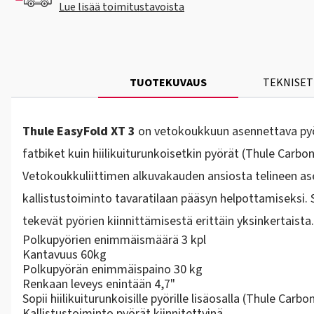
Lue lisää toimitustavoista
TUOTEKUVAUS
TEKNISET
Thule EasyFold XT 3
on vetokoukkuun asennettava pyör
fatbiket kuin hiilikuiturunkoisetkin pyörät (Thule Carbo
Vetokoukkuliittimen alkuvakauden ansiosta telineen asen
kallistustoiminto tavaratilaan pääsyn helpottamiseksi. 
tekevät pyörien kiinnittämisestä erittäin yksinkertaista.
Polkupyörien enimmäismäärä 3 kpl
Kantavuus 60kg
Polkupyörän enimmäispaino 30 kg
Renkaan leveys enintään 4,7"
Sopii hiilikuiturunkoisille pyörille lisäosalla (Thule Car
Kallistustoiminto pyörät kiinnitettyinä