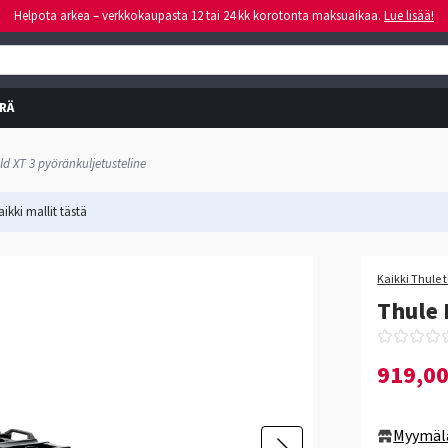
Helpota arkea – verkkokaupasta 12 tai 24 kk korotonta maksuaikaa.
Lue lisää!
RÄ
d XT 3 pyöränkuljetusteline
ikki mallit
tästä
-12%
Kaikki Thule 
Thule 
919,0
Myymäl