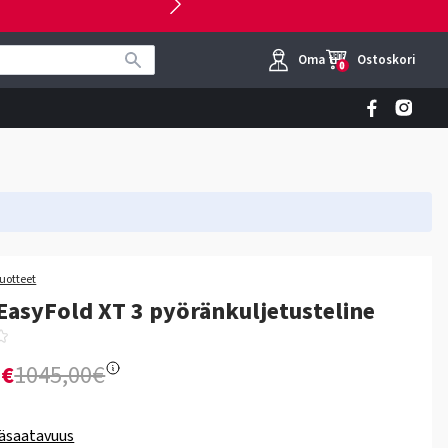
Oma tili
Ostoskori
0
tuotteet
EasyFold XT 3 pyöränkuljetusteline
0€
1045,00€
äsaatavuus