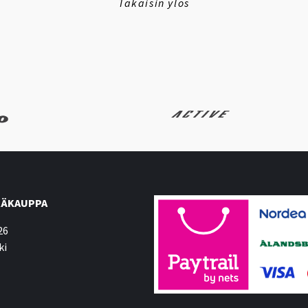
Takaisin ylös
ÄKAUPPA
26
ki