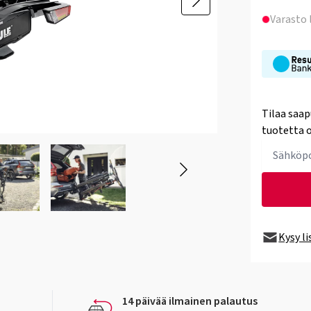
Varasto
Tilaa saap
tuotetta o
Kysy l
14 päivää ilmainen palautus