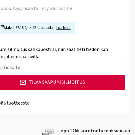
 loppu
. Kysy lisää tai liity waitlistille
Maksa 82.18 €/kk 12 kuukautta.
Lue lisää
umisilmoitus sähköpostiisi, niin saat heti tiedon kun
n jälleen saatavilla.
TILAA SAAPUMISILMOITUS
isää tuotteesta
Jopa 12kk korotonta maksuaikaa