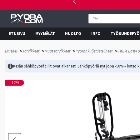
ETUSIVU
MYYMÄLÄT
HUOLTO
INFO
TYÖSUHDEPYÖ
>
>
>
>
Etusivu
Tarvikkeet
Muut tarvikkeet
Pyöränkuljetustelineet
Thule EasyFol
Kesän sähköpyörädiilit ovat alkaneet! Sähköpyöriä nyt jopa -50% – katso ka
-12%