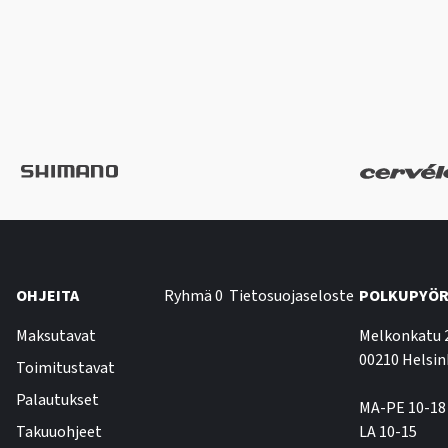
OHJEITA
Ryhmä 0
Tietosuojaseloste
POLKUPYÖR
Maksutavat
Melkonkatu 
00210 Helsin
Toimitustavat
Palautukset
MA-PE 10-18
Takuuohjeet
LA 10-15