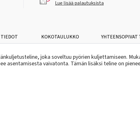
Lue lisää palautuksista
 TIEDOT
KOKOTAULUKKO
YHTEENSOPIVAT
nkuljetusteline, joka soveltuu pyörien kuljettamiseen. Muk
kee asentamisesta vaivatonta. Tämän lisäksi teline on pieneen