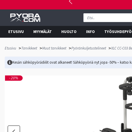
ETUSIVU
MYYMÄLÄT
HUOLTO
INFO
TYÖSUHDEPYÖ
>
>
>
>
Etusivu
Tarvikkeet
Muut tarvikkeet
Pyöränkuljetustelineet
XLC CC-C03 B
Kesän sähköpyörädiilit ovat alkaneet! Sähköpyöriä nyt jopa -50% – katso ka
-20%