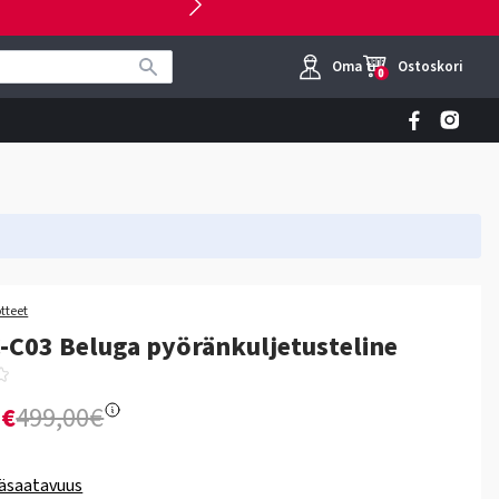
Oma tili
Ostoskori
0
otteet
-C03 Beluga pyöränkuljetusteline
0€
499,00€
äsaatavuus