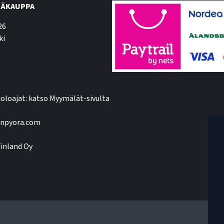
ÄKAUPPA
26
ki
oloajat: katso Myymälät-sivulta
npyora.com
inland Oy