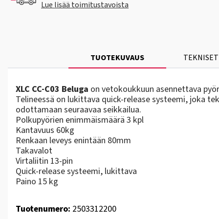
Lue lisää toimitustavoista
TUOTEKUVAUS
TEKNISET
XLC CC-C03 Beluga
on vetokoukkuun asennettava pyörä
Telineessä on lukittava quick-release systeemi, joka te
odottamaan seuraavaa seikkailua.
Polkupyörien enimmäismäärä 3 kpl
Kantavuus 60kg
Renkaan leveys enintään 80mm
Takavalot
Virtaliitin 13-pin
Quick-release systeemi, lukittava
Paino 15 kg
Tuotenumero:
2503312200