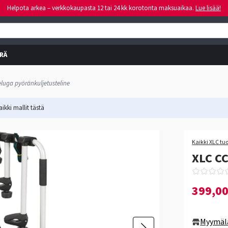
Helpota arkea – verkkokaupasta 12 tai 24 kk korotonta maksuaikaa.
Lue lisää!
RÄ
eluga pyöränkuljetusteline
ikki mallit
tästä
-20%
Kaikki XLC tu
XLC CC
399,0
Myymäl