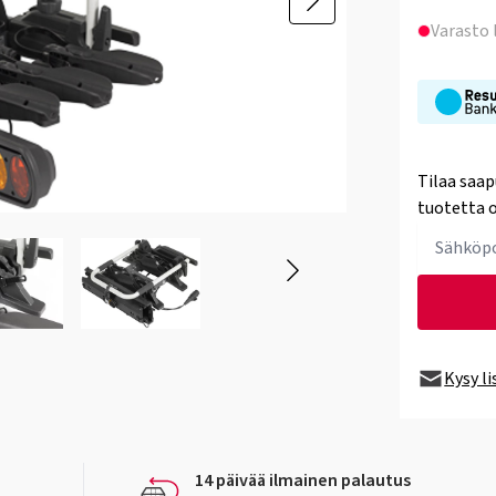
Varasto
Tilaa saap
tuotetta o
Kysy l
14 päivää ilmainen palautus