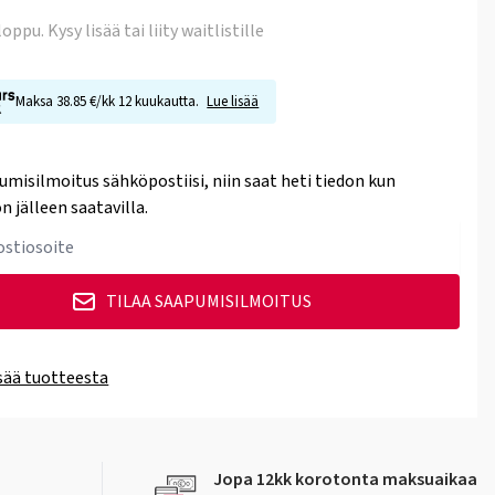
 loppu
. Kysy lisää tai liity waitlistille
Maksa 38.85 €/kk 12 kuukautta.
Lue lisää
umisilmoitus sähköpostiisi, niin saat heti tiedon kun
n jälleen saatavilla.
TILAA SAAPUMISILMOITUS
isää tuotteesta
Jopa 12kk korotonta maksuaikaa