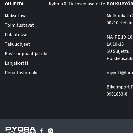
OHJEITA
Ryhmä 0
Tietosuojaseloste
POLKUPYÖR
Maksutavat
Melkonkatu 
00210 Helsin
Toimitustavat
Palautukset
MA-PE 10-18
Takuuohjeet
LA 10-15
SU Suljettu
Käyttöoppaat ja tuki
Poikkeusauki
Lahjakortti
Peruutuslomake
myynti@laru
Bikeimport F
0981853-8