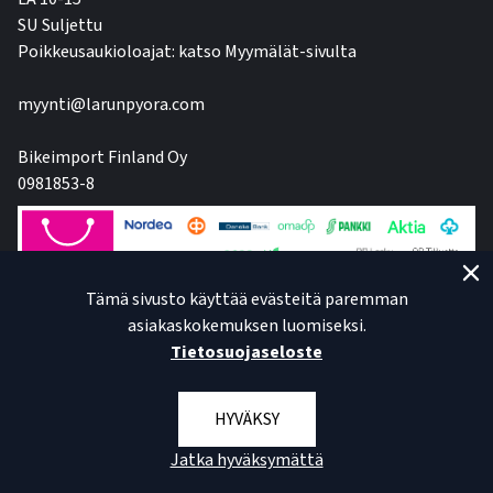
SU Suljettu
Poikkeusaukioloajat: katso Myymälät-sivulta
myynti@larunpyora.com
Bikeimport Finland Oy
0981853-8
Tämä sivusto käyttää evästeitä paremman
asiakaskokemuksen luomiseksi.
Tietosuojaseloste
HYVÄKSY
Jatka hyväksymättä