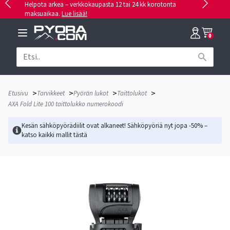
Helpota arkea – verkkokaupasta 12 tai 24 kk korotonta
maksuaikaa.
Lue lisää!
0
>
>
>
>
Etusivu
Tarvikkeet
Pyörän lukot
Taittolukot
AXA Fold Lite 100 taittolukko numerokoodi
Kesän sähköpyörädiilit ovat alkaneet! Sähköpyöriä nyt jopa -50% –
katso kaikki mallit
tästä