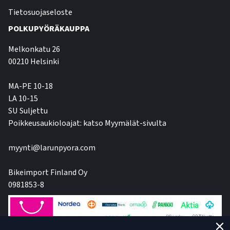
Tietosuojaseloste
POLKUPYÖRÄKAUPPA
Melkonkatu 26
00210 Helsinki
MA-PE 10-18
LA 10-15
SU Suljettu
Poikkeusaukioloajat: katso Myymälät-sivulta
myynti@larunpyora.com
Bikeimport Finland Oy
0981853-8