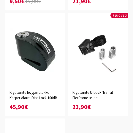
9,50€
19,00€
21,90€
Tulossa
Kryptonite levyjarrulukko
Kryptonite U-Lock Transit
Keeper Alarm Disc Lock 100dB
Flexframe teline
45,90€
23,90€