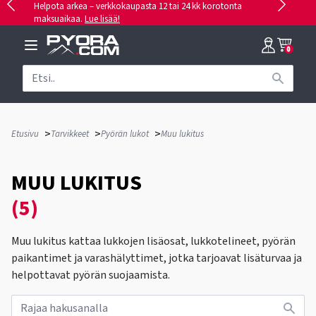
Helpota arkea – verkkokaupasta 12 tai 24 kk korotonta
maksuaikaa.
Lue lisää!
0
>
>
>
Etusivu
Tarvikkeet
Pyörän lukot
Muu lukitus
MUU LUKITUS
(5)
Muu lukitus kattaa lukkojen lisäosat, lukkotelineet, pyörän
paikantimet ja varashälyttimet, jotka tarjoavat lisäturvaa ja
helpottavat pyörän suojaamista.