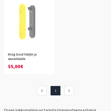
Knog Scout hälytin ja
seurantalaite
55,00€
1
Osaan lukkomalleja on tarjolla lisävarusteena erilaisia