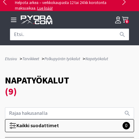
Helpota arkea – verkkokaupasta 12 tai 24 kk korotonta
maksuaikaa.
Lue lisää!
0
>
>
>
Etusivu
Tarvikkeet
Polkupyörän työkalut
Napatyökalut
NAPATYÖKALUT
(9)
Kaikki suodattimet
0