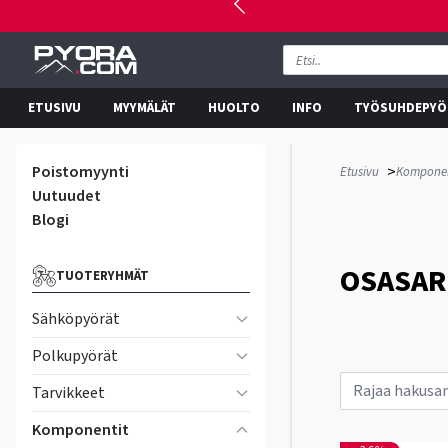
ETUSIVU
MYYMÄLÄT
HUOLTO
INFO
TYÖSUHDEPYÖ
Poistomyynti
>
Etusivu
Komponen
Uutuudet
Blogi
OSASAR
TUOTERYHMÄT
Sähköpyörät
Polkupyörät
Tarvikkeet
Komponentit