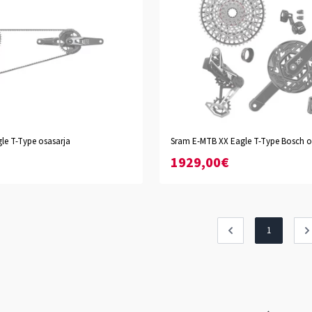
le T-Type osasarja
Sram E-MTB XX Eagle T-Type Bosch o
m
175mm
1929,00€
1