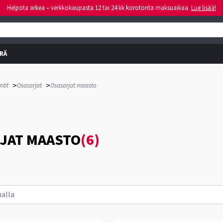
Helpota arkea – verkkokaupasta 12 tai 24 kk korotonta maksuaikaa.
Lue lisää!
RÄ
>
>
tit
Osasarjat
Osasarjat maasto
JAT MAASTO
(6)