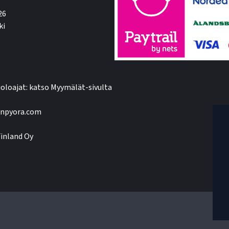
26
ki
oloajat: katso Myymälät-sivulta
npyora.com
inland Oy