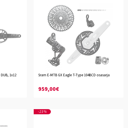
 DUB, 1x12
Sram E-MTB GX Eagle T-Type 104BCD osasarja
959,00€
-23%