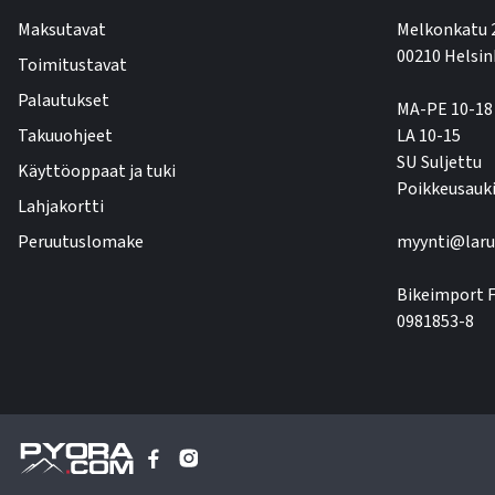
Maksutavat
Melkonkatu 
00210 Helsin
Toimitustavat
Palautukset
MA-PE 10-18
Takuuohjeet
LA 10-15
SU Suljettu
Käyttöoppaat ja tuki
Poikkeusauki
Lahjakortti
Peruutuslomake
myynti@laru
Bikeimport F
0981853-8