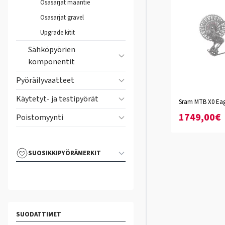
Osasarjat maantie
Osasarjat gravel
Upgrade kitit
Sähköpyörien
komponentit
Pyöräilyvaatteet
Käytetyt- ja testipyörät
Sram MTB X0 Eag
165mm
170m
1749,00€
Poistomyynti
SUOSIKKIPYÖRÄMERKIT
SUODATTIMET