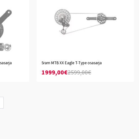
sasarja
Sram MTB XX Eagle T-Type osasarja
165mm
170mm
175mm
1999,00€
2599,00€