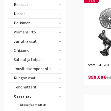
-36%
Renkaat
Kiekot
Polkimet
Voimansiirto
Jarrut ja osat
Ohjaamo
Satulat ja tolpat
Sram E-MTB GX E
Jousituskomponentit
899,00€
13
Rungon osat
Tehomittarit
Osasarjat
Osasarjat maasto