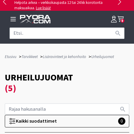
Helpota arkea – verkkokaupasta 12 tai 24 kk korotonta
maksuaikaa.
Lue lisää!
0
>
>
>
Etusivu
Tarvikkeet
Lisäravinteet ja kehonhoito
Urheilujuomat
URHEILUJUOMAT
(5)
Kaikki suodattimet
0