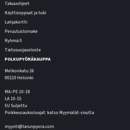
Takuuohjeet
Käyttöoppaat ja tuki
Lahjakortti
Peruutuslomake
Ryhmä 0
Tietosuojaseloste
POLKUPYÖRÄKAUPPA
Melkonkatu 26
00210 Helsinki
MA-PE 10-18
LA 10-15
SU Suljettu
Poikkeusaukioloajat: katso Myymälät-sivulta
myynti@larunpyora.com