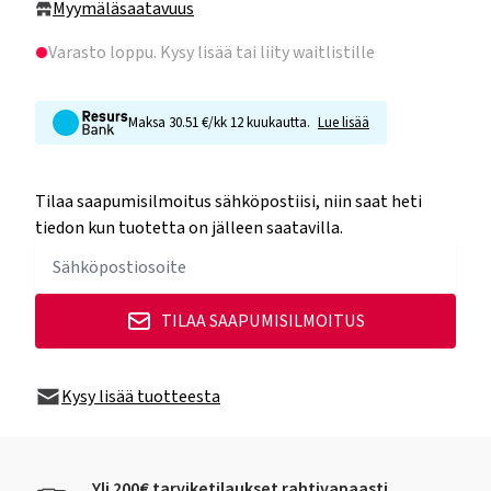
Myymäläsaatavuus
Varasto loppu
. Kysy lisää tai liity waitlistille
Maksa 30.51 €/kk 12 kuukautta.
Lue lisää
Tilaa saapumisilmoitus sähköpostiisi, niin saat heti
tiedon kun tuotetta on jälleen saatavilla.
TILAA SAAPUMISILMOITUS
Kysy lisää tuotteesta
Yli 200€ tarviketilaukset rahtivapaasti