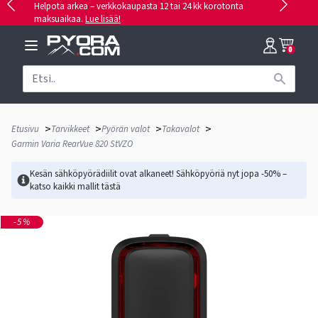
Helpota arkea – verkkokaupasta 12 tai 24 kk korotonta
maksuaikaa.
Lue lisää!
0
>
>
>
>
Etusivu
Tarvikkeet
Pyörän valot
Takavalot
Garmin Varia RearVue 820 StVZO
Kesän sähköpyörädiilit ovat alkaneet! Sähköpyöriä nyt jopa -50% –
katso kaikki mallit
tästä
-5%