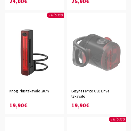
24,00€
25,90€
Tulossa
Knog Plus takavalo 20lm
Lezyne Femto USB Drive
takavalo
19,90€
19,90€
Tulossa