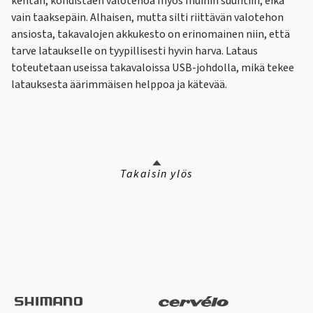
kentän, kohdistaen valotehoa myös muihin suuntiin, eikä
vain taaksepäin. Alhaisen, mutta silti riittävän valotehon
ansiosta, takavalojen akkukesto on erinomainen niin, että
tarve lataukselle on tyypillisesti hyvin harva. Lataus
toteutetaan useissa takavaloissa USB-johdolla, mikä tekee
latauksesta äärimmäisen helppoa ja kätevää.
Takaisin ylös