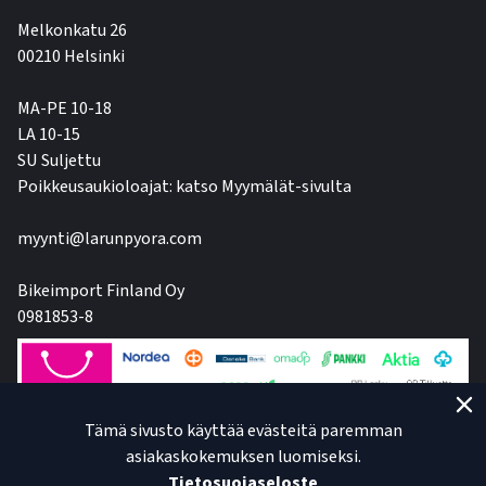
Melkonkatu 26
00210 Helsinki
MA-PE 10-18
LA 10-15
SU Suljettu
Poikkeusaukioloajat: katso Myymälät-sivulta
myynti@larunpyora.com
Bikeimport Finland Oy
0981853-8
Tämä sivusto käyttää evästeitä paremman
asiakaskokemuksen luomiseksi.
Tietosuojaseloste