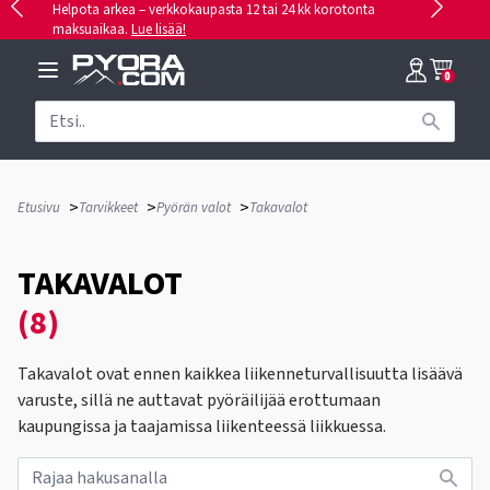
Helpota arkea – verkkokaupasta 12 tai 24 kk korotonta
maksuaikaa.
Lue lisää!
0
>
>
>
Etusivu
Tarvikkeet
Pyörän valot
Takavalot
TAKAVALOT
(8)
Takavalot ovat ennen kaikkea liikenneturvallisuutta lisäävä
varuste, sillä ne auttavat pyöräilijää erottumaan
kaupungissa ja taajamissa liikenteessä liikkuessa.