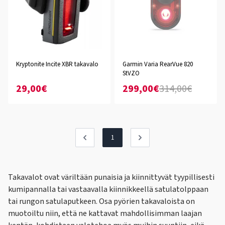
Kryptonite Incite XBR takavalo
Garmin Varia RearVue 820
StVZO
29,00€
299,00€
314,00€
1
Takavalot ovat väriltään punaisia ja kiinnittyvät tyypillisesti
kumipannalla tai vastaavalla kiinnikkeellä satulatolppaan
tai rungon satulaputkeen. Osa pyörien takavaloista on
muotoiltu niin, että ne kattavat mahdollisimman laajan