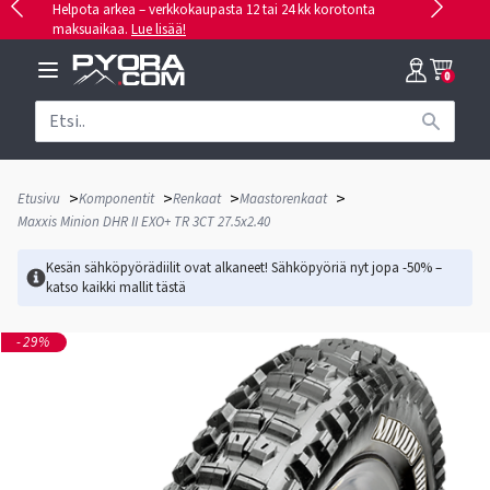
Helpota arkea – verkkokaupasta 12 tai 24 kk korotonta
maksuaikaa.
Lue lisää!
0
>
>
>
>
Etusivu
Komponentit
Renkaat
Maastorenkaat
Maxxis Minion DHR II EXO+ TR 3CT 27.5x2.40
Kesän sähköpyörädiilit ovat alkaneet! Sähköpyöriä nyt jopa -50% –
katso kaikki mallit
tästä
-29%