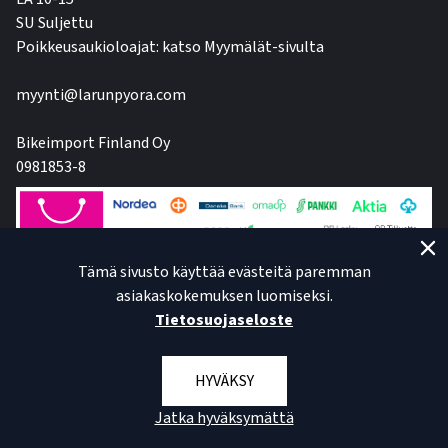
SU Suljettu
Poikkeusaukioloajat: katso Myymälät-sivulta
myynti@larunpyora.com
Bikeimport Finland Oy
0981853-8
Tämä sivusto käyttää evästeitä paremman
asiakaskokemuksen luomiseksi.
Tietosuojaseloste
HYVÄKSY
Jatka hyväksymättä