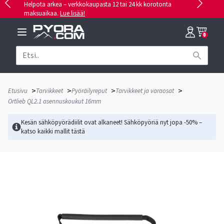
Helpota arkea – verkkokaupasta 12 tai 24 kk korotonta
maksuaikaa.
Lue lisää!
0
>
>
>
>
Etusivu
Tarvikkeet
Pyöräilyreput
Tarvikkeet ja varaosat
Ortlieb QL2.1 asennuskoukut 16mm
Kesän sähköpyörädiilit ovat alkaneet! Sähköpyöriä nyt jopa -50% –
katso kaikki mallit
tästä