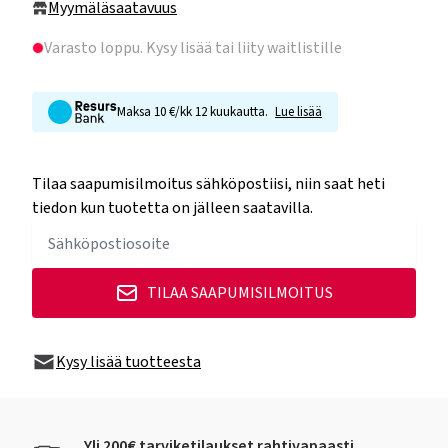
Myymäläsaatavuus
Varasto loppu
. Kysy lisää tai liity waitlistille
Maksa 10 €/kk 12 kuukautta.
Lue lisää
Tilaa saapumisilmoitus sähköpostiisi, niin saat heti
tiedon kun tuotetta on jälleen saatavilla.
TILAA SAAPUMISILMOITUS
Kysy lisää tuotteesta
Yli 200€ tarviketilaukset rahtivapaasti