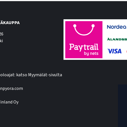
ÄKAUPPA
26
ki
oloajat: katso Myymälät-sivulta
npyora.com
inland Oy