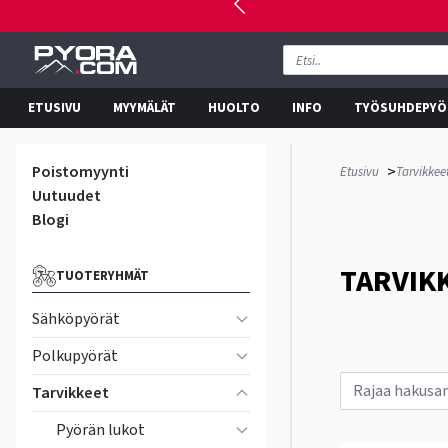
ETUSIVU
MYYMÄLÄT
HUOLTO
INFO
TYÖSUHDEPYÖ
Poistomyynti
>
Etusivu
Tarvikkee
Uutuudet
Blogi
TARVIK
TUOTERYHMÄT
Sähköpyörät
Polkupyörät
Tarvikkeet
Pyörän lukot