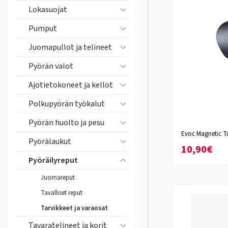
Lokasuojat
Pumput
Juomapullot ja telineet
Pyörän valot
Ajotietokoneet ja kellot
Polkupyörän työkalut
Pyörän huolto ja pesu
Evoc Magnetic T
Pyörälaukut
10,90€
Pyöräilyreput
Juomareput
Tavalliset reput
Tarvikkeet ja varaosat
Tavaratelineet ja korit