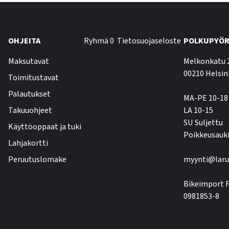
OHJEITA
Ryhmä 0
Tietosuojaseloste
POLKUPYÖR
Maksutavat
Melkonkatu 
00210 Helsin
Toimitustavat
Palautukset
MA-PE 10-18
Takuuohjeet
LA 10-15
SU Suljettu
Käyttöoppaat ja tuki
Poikkeusauki
Lahjakortti
Peruutuslomake
myynti@laru
Bikeimport F
0981853-8