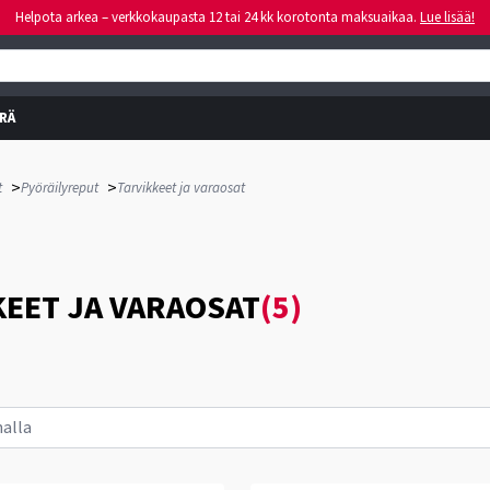
Helpota arkea – verkkokaupasta 12 tai 24 kk korotonta maksuaikaa.
Lue lisää!
RÄ
>
>
t
Pyöräilyreput
Tarvikkeet ja varaosat
KEET JA VARAOSAT
(5)