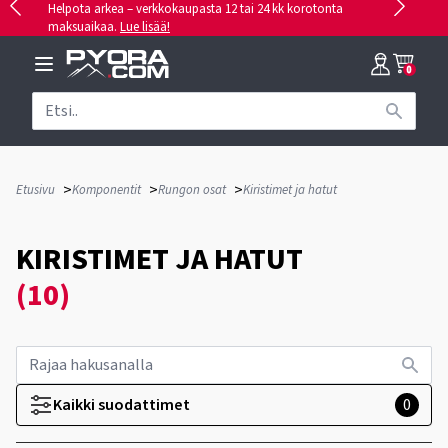
Helpota arkea – verkkokaupasta 12 tai 24 kk korotonta
maksuaikaa.
Lue lisää!
0
>
>
>
Etusivu
Komponentit
Rungon osat
Kiristimet ja hatut
KIRISTIMET JA HATUT
(10)
Kaikki suodattimet
0