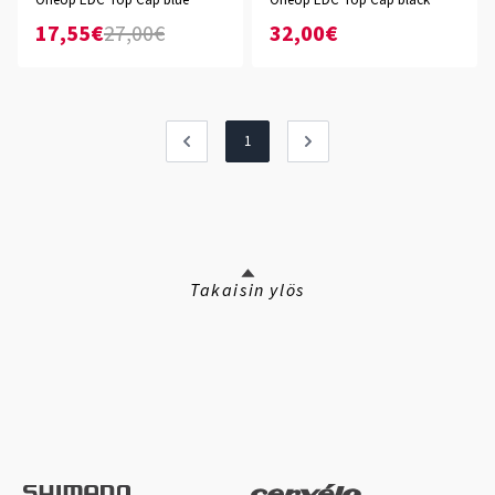
OneUp EDC Top Cap blue
OneUp EDC Top Cap black
17,55€
27,00€
32,00€
1
Takaisin ylös