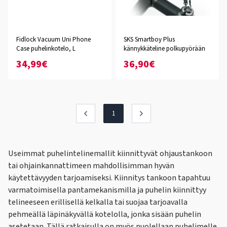
Fidlock Vacuum Uni Phone
SKS Smartboy Plus
Case puhelinkotelo, L
kännykkäteline polkupyörään
34,99€
36,90€
1
Useimmat puhelintelinemallit kiinnittyvät ohjaustankoon
tai ohjainkannattimeen mahdollisimman hyvän
käytettävyyden tarjoamiseksi. Kiinnitys tankoon tapahtuu
varmatoimisella pantamekanismilla ja puhelin kiinnittyy
telineeseen erillisellä kelkalla tai suojaa tarjoavalla
pehmeällä läpinäkyvällä kotelolla, jonka sisään puhelin
asetetaan. Tällä ratkaisulla on myös puolellaan puhelimelle