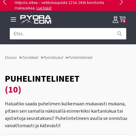
Helpota arkea – verkkokaupasta 12 tai 24 kk korotonta
maksuaikaa.
Lue lisää!
0
>
>
>
Etusivu
Tarvikkeet
Pyörälaukut
Puhelintelineet
PUHELINTELINEET
(10)
Haluatko saada puhelimen kulkemaan mukavasti mukana,
pitäen sen samalla näkösällä esimerkiksi kartanlukua tai
ajotietoja seurataksesi? Puhelintelineen avulla se onnistuu
vaivattomasti ja kätevästi!