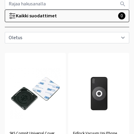
Kaikki suodattimet
0
SKS Compit Universal Cover
Fidlock Vacuum Uni Phone