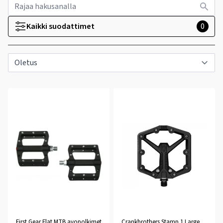
Kaikki suodattimet
0
First Gear Flat MTB avopolkimet
Crankbrothers Stamp 1 Large