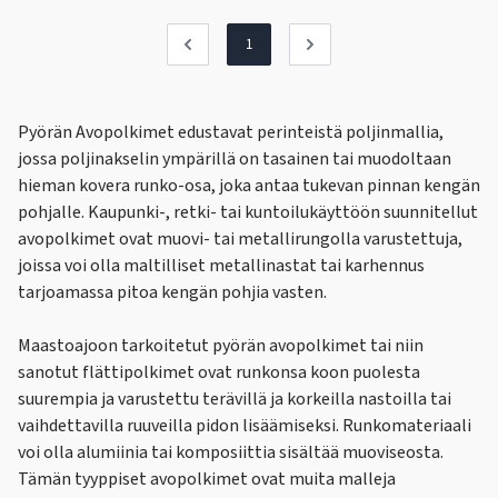
1
Pyörän Avopolkimet edustavat perinteistä poljinmallia,
jossa poljinakselin ympärillä on tasainen tai muodoltaan
hieman kovera runko-osa, joka antaa tukevan pinnan kengän
pohjalle. Kaupunki-, retki- tai kuntoilukäyttöön suunnitellut
avopolkimet ovat muovi- tai metallirungolla varustettuja,
joissa voi olla maltilliset metallinastat tai karhennus
tarjoamassa pitoa kengän pohjia vasten.
Maastoajoon tarkoitetut pyörän avopolkimet tai niin
sanotut flättipolkimet ovat runkonsa koon puolesta
suurempia ja varustettu terävillä ja korkeilla nastoilla tai
vaihdettavilla ruuveilla pidon lisäämiseksi. Runkomateriaali
voi olla alumiinia tai komposiittia sisältää muoviseosta.
Tämän tyyppiset avopolkimet ovat muita malleja