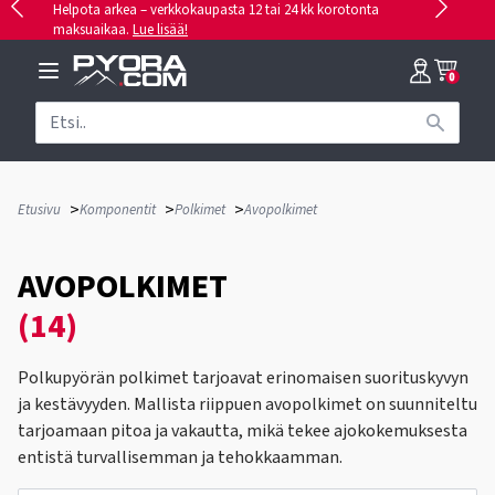
Helpota arkea – verkkokaupasta 12 tai 24 kk korotonta
maksuaikaa.
Lue lisää!
0
>
>
>
Etusivu
Komponentit
Polkimet
Avopolkimet
AVOPOLKIMET
(14)
Polkupyörän polkimet tarjoavat erinomaisen suorituskyvyn
ja kestävyyden. Mallista riippuen avopolkimet on suunniteltu
tarjoamaan pitoa ja vakautta, mikä tekee ajokokemuksesta
entistä turvallisemman ja tehokkaamman.