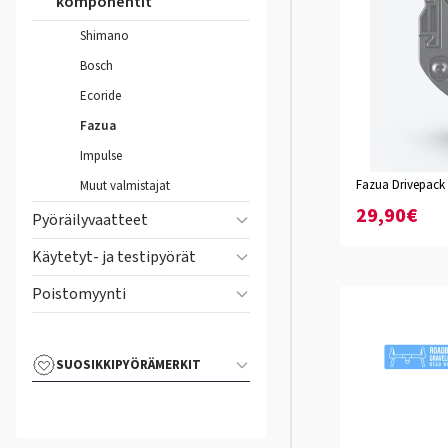
komponentit
Shimano
Bosch
Ecoride
Fazua
Impulse
Fazua Drivepack 
Muut valmistajat
29,90€
Pyöräilyvaatteet
Käytetyt- ja testipyörät
Poistomyynti
SUOSIKKIPYÖRÄMERKIT