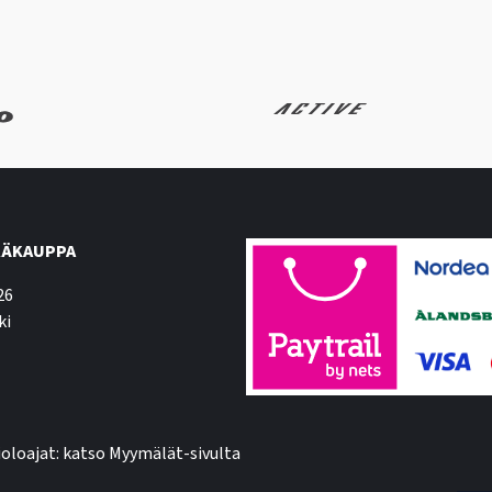
ÄKAUPPA
26
ki
oloajat: katso Myymälät-sivulta