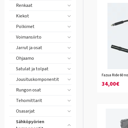
Renkaat
Kiekot
Polkimet
Voimansiirto
Jarrut ja osat
Ohjaamo
Satulat ja tolpat
Fazua Ride 60 no
S
M
L
Jousituskomponentit
34,00€
Rungon osat
Tehomittarit
Osasarjat
Sähköpyörien