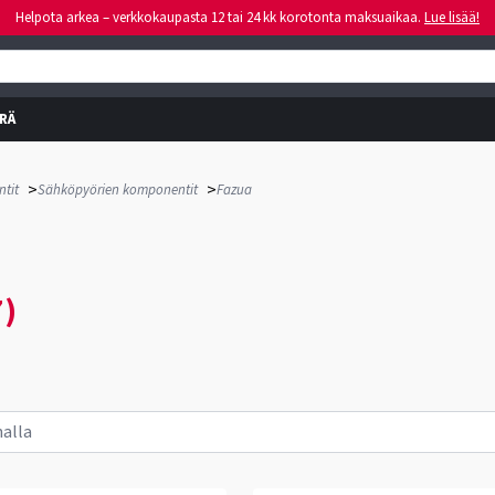
Helpota arkea – verkkokaupasta 12 tai 24 kk korotonta maksuaikaa.
Lue lisää!
RÄ
>
>
tit
Sähköpyörien komponentit
Fazua
7)