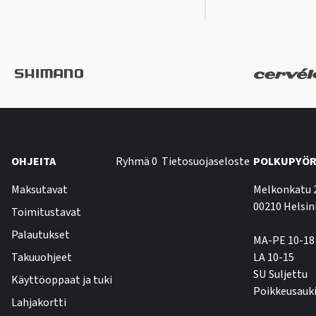
OHJEITA
Ryhmä 0
Tietosuojaseloste
POLKUPYÖR
Maksutavat
Melkonkatu 
00210 Helsin
Toimitustavat
Palautukset
MA-PE 10-18
Takuuohjeet
LA 10-15
SU Suljettu
Käyttöoppaat ja tuki
Poikkeusauki
Lahjakortti