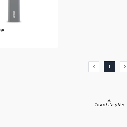
80
1
Takaisin ylös