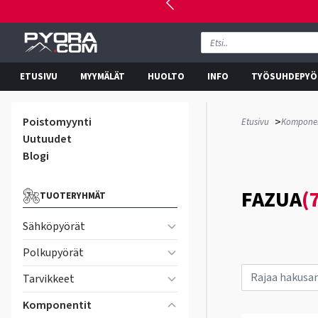
ETUSIVU
MYYMÄLÄT
HUOLTO
INFO
TYÖSUHDEPYÖ
Poistomyynti
>
Etusivu
Komponen
Uutuudet
Blogi
FAZUA
(
TUOTERYHMÄT
Sähköpyörät
Polkupyörät
Tarvikkeet
Komponentit